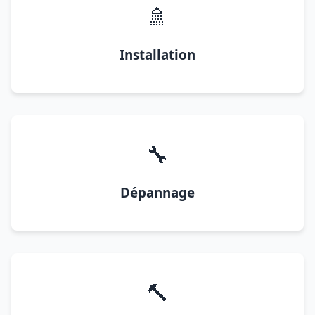
🚿
Installation
🔧
Dépannage
🔨