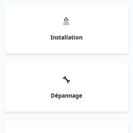
🚿
Installation
🔧
Dépannage