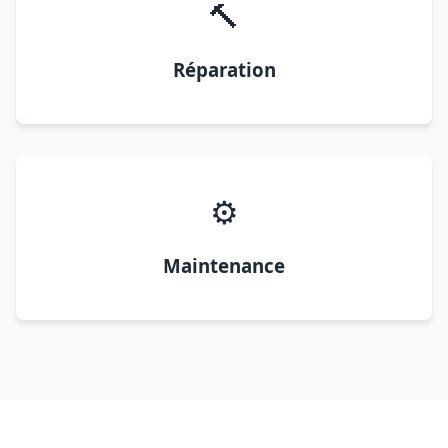
🔨
Réparation
⚙️
Maintenance