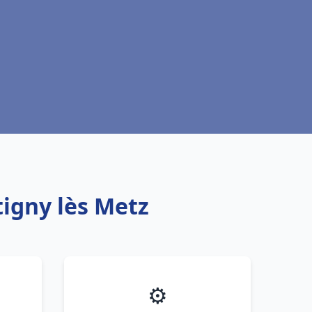
tigny lès Metz
⚙️