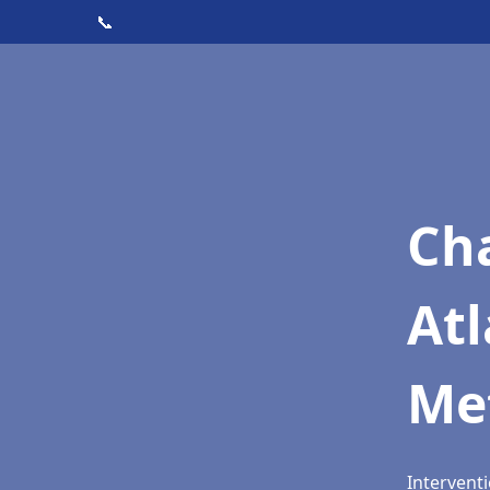
📞
Cha
Atl
Me
Intervent