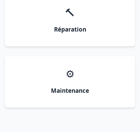
🔨
Réparation
⚙️
Maintenance