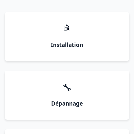
🚿
Installation
🔧
Dépannage