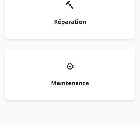
🔨
Réparation
⚙️
Maintenance