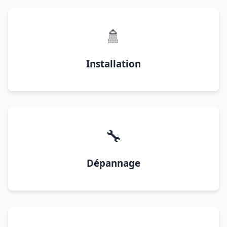
🚿
Installation
🔧
Dépannage