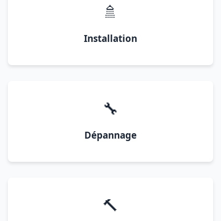
🚿
Installation
🔧
Dépannage
🔨