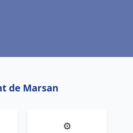
ont de Marsan
⚙️