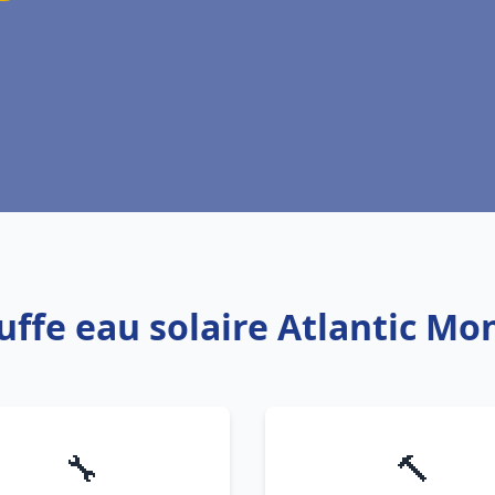
uffe eau solaire Atlantic M
🔧
🔨