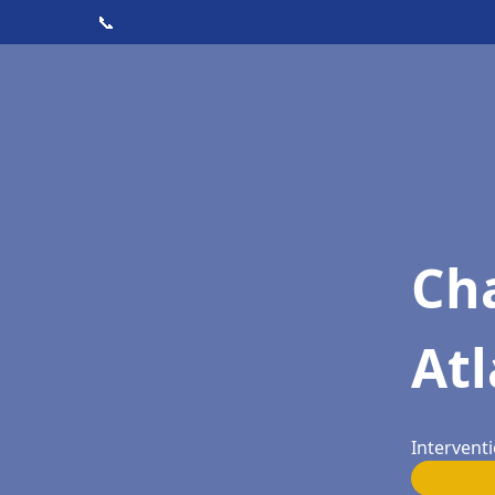
📞
Cha
At
Intervent