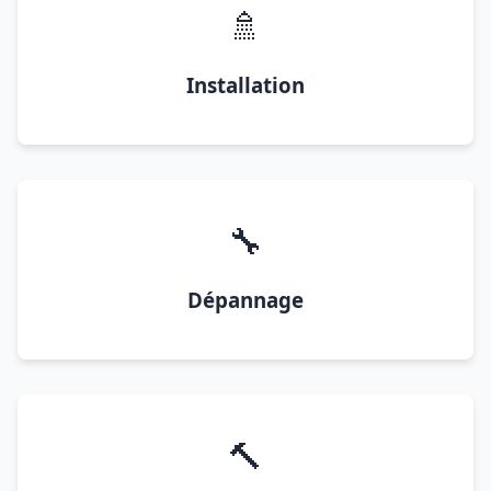
🚿
Installation
🔧
Dépannage
🔨