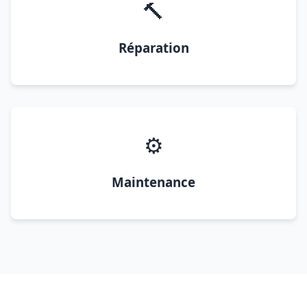
🔨
Réparation
⚙️
Maintenance