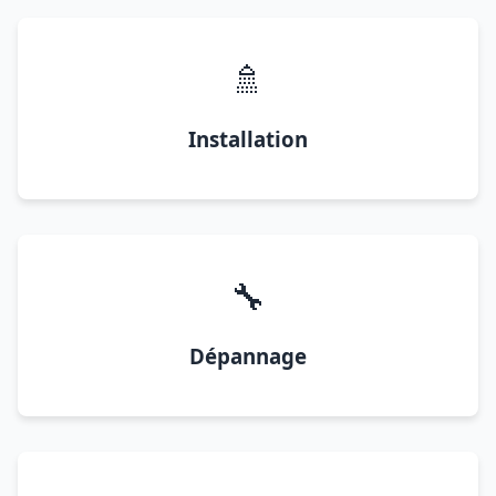
🚿
Installation
🔧
Dépannage