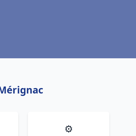
 Mérignac
⚙️