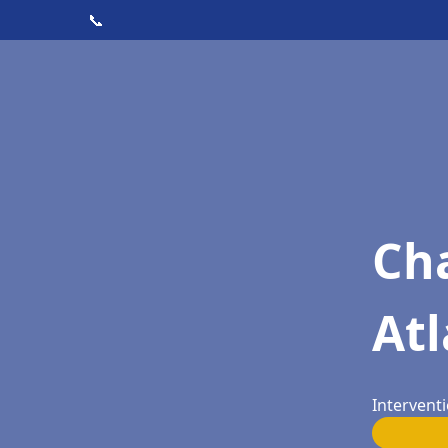
📞
Cha
Atl
Intervent