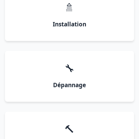
🚿
Installation
🔧
Dépannage
🔨