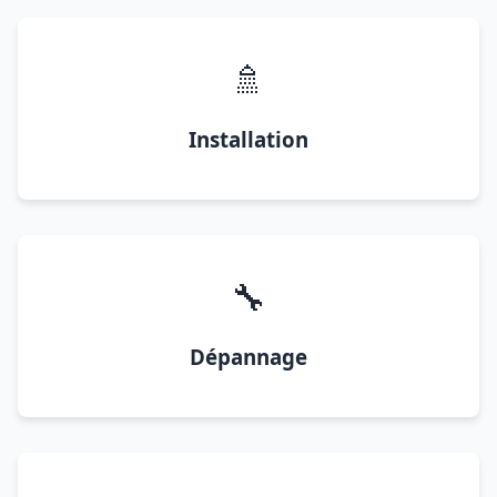
🚿
Installation
🔧
Dépannage