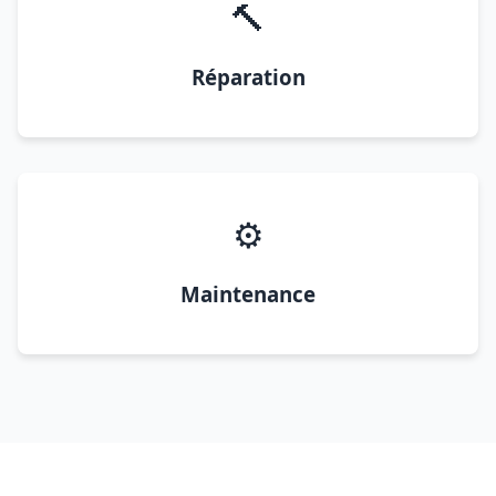
🔨
Réparation
⚙️
Maintenance