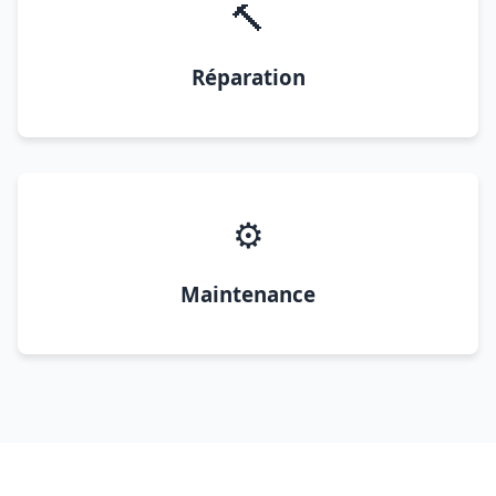
🔨
Réparation
⚙️
Maintenance