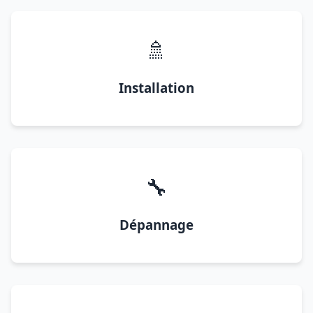
🚿
Installation
🔧
Dépannage