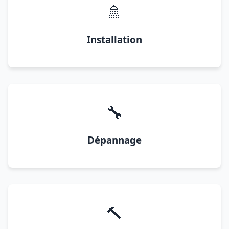
🚿
Installation
🔧
Dépannage
🔨