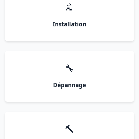
🚿
Installation
🔧
Dépannage
🔨