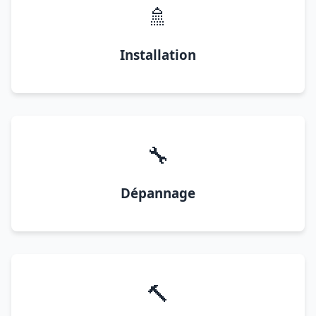
🚿
Installation
🔧
Dépannage
🔨