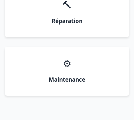
🔨
Réparation
⚙️
Maintenance