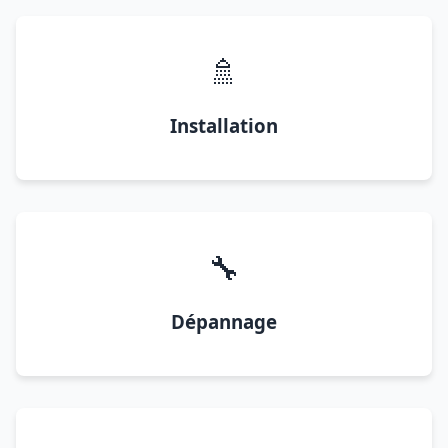
🚿
Installation
🔧
Dépannage