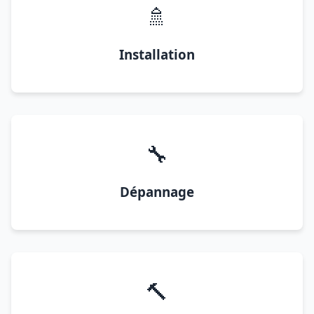
🚿
Installation
🔧
Dépannage
🔨