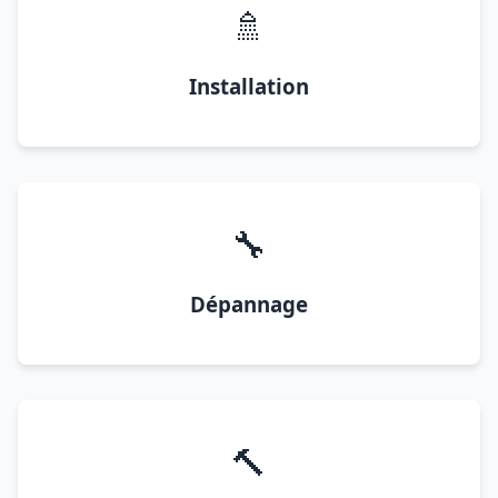
🚿
Installation
🔧
Dépannage
🔨