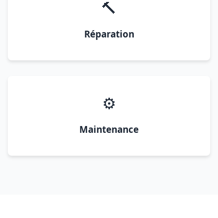
🔨
Réparation
⚙️
Maintenance