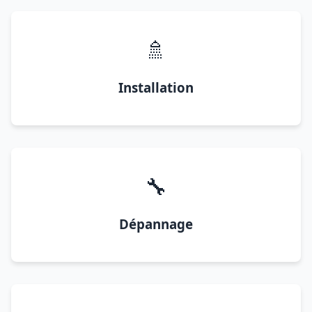
🚿
Installation
🔧
Dépannage