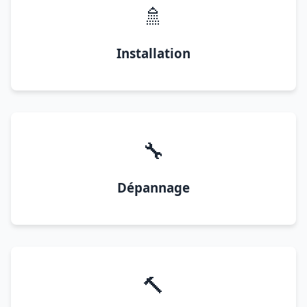
🚿
Installation
🔧
Dépannage
🔨