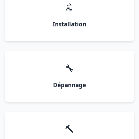
🚿
Installation
🔧
Dépannage
🔨