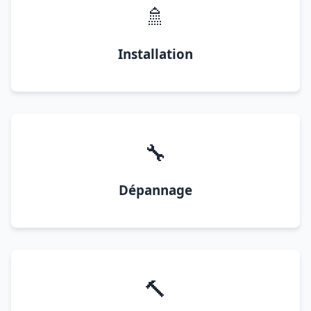
🚿
Installation
🔧
Dépannage
🔨