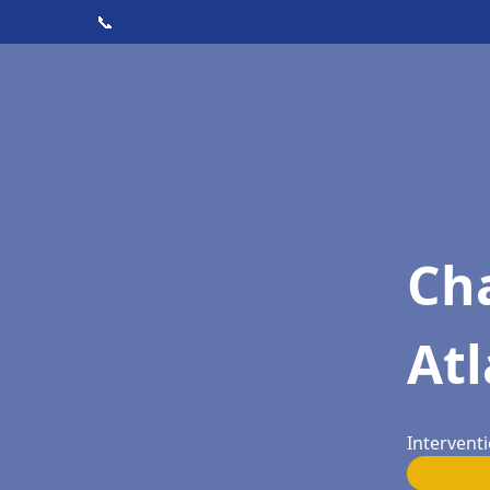
📞
Cha
Atl
Interventi