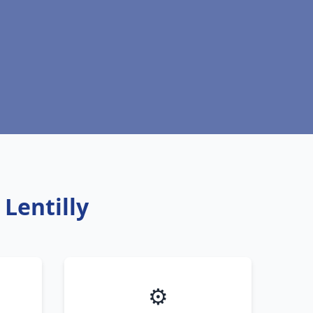
 Lentilly
⚙️