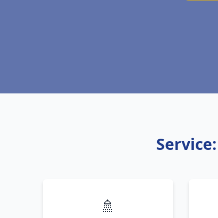
Service:
🚿