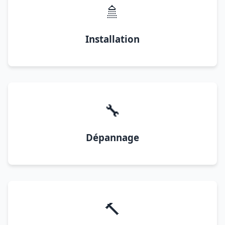
🚿
Installation
🔧
Dépannage
🔨