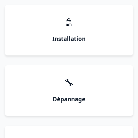
🚿
Installation
🔧
Dépannage