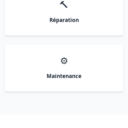
🔨
Réparation
⚙️
Maintenance