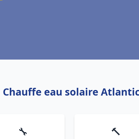
: Chauffe eau solaire Atlanti
🔧
🔨