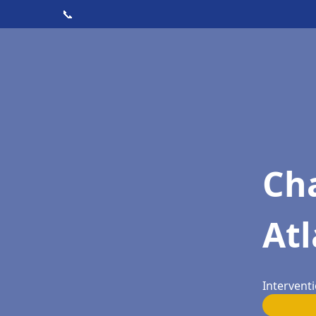
📞
Cha
Atl
Interventi