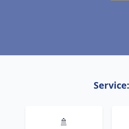
Service
🚿