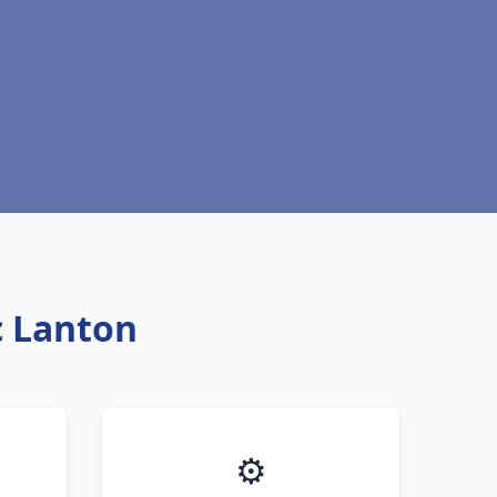
c Lanton
⚙️