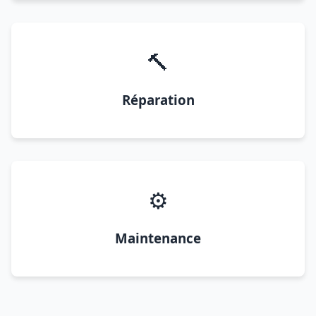
🔨
Réparation
⚙️
Maintenance