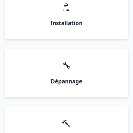
🚿
Installation
🔧
Dépannage
🔨