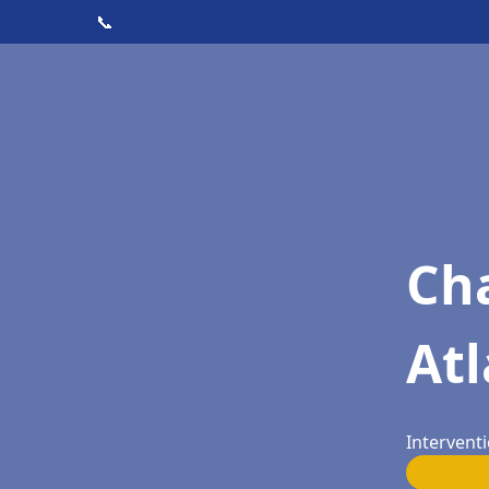
📞
Cha
At
Intervent