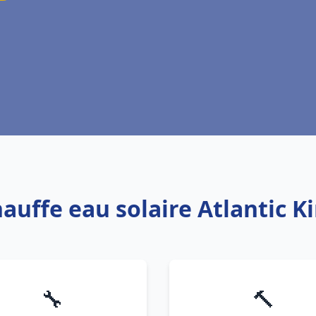
hauffe eau solaire Atlantic 
🔧
🔨