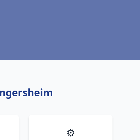
Kingersheim
⚙️