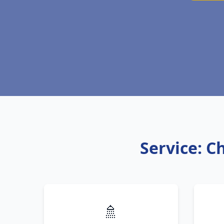
Service: C
🚿