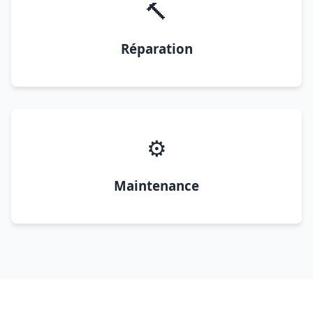
🔨
Réparation
⚙️
Maintenance