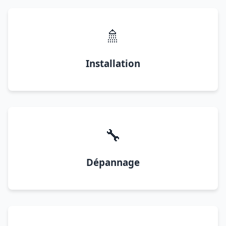
🚿
Installation
🔧
Dépannage