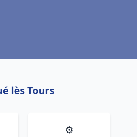
ué lès Tours
⚙️