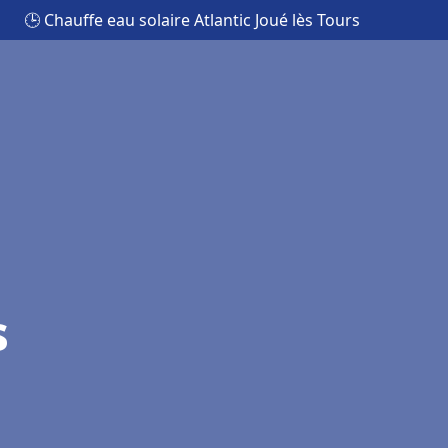
🕒 Chauffe eau solaire Atlantic Joué lès Tours
s