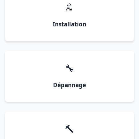
🚿
Installation
🔧
Dépannage
🔨