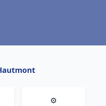
c Hautmont
⚙️