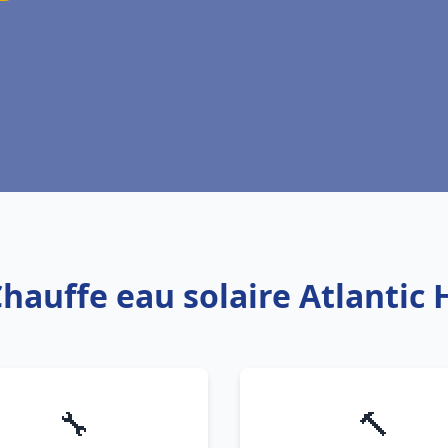
Chauffe eau solaire Atlanti
🔧
🔨