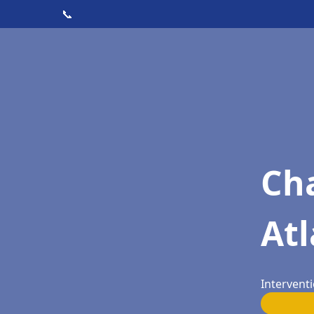
📞
Cha
At
Intervent