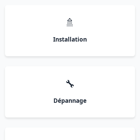
🚿
Installation
🔧
Dépannage