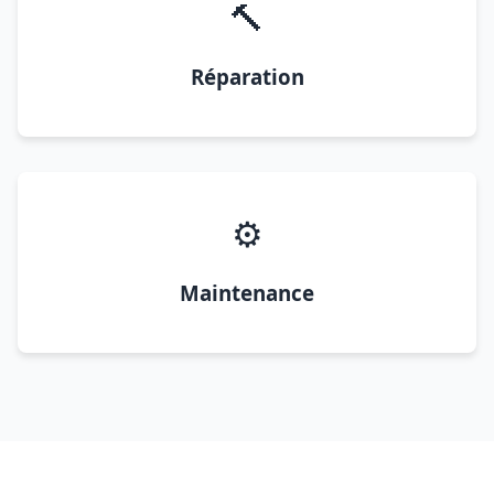
🔨
Réparation
⚙️
Maintenance