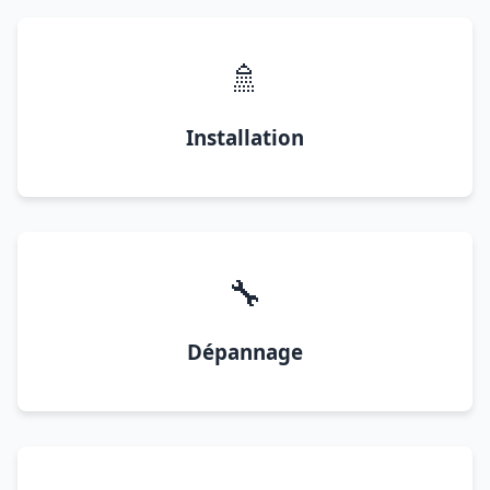
🚿
Installation
🔧
Dépannage