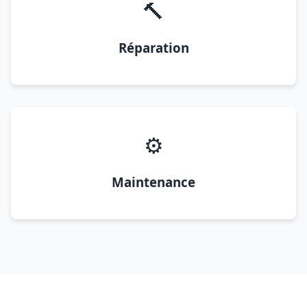
🔨
Réparation
⚙️
Maintenance