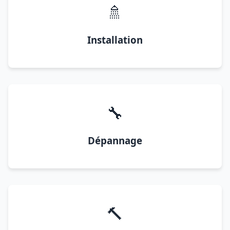
🚿
Installation
🔧
Dépannage
🔨