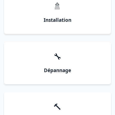
🚿
Installation
🔧
Dépannage
🔨