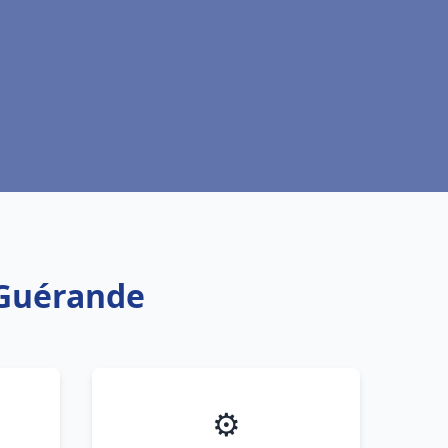
c Guérande
⚙️