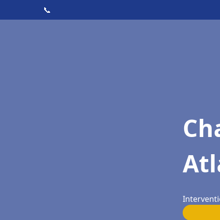
📞
Cha
At
Intervent