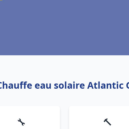
Chauffe eau solaire Atlanti
🔧
🔨