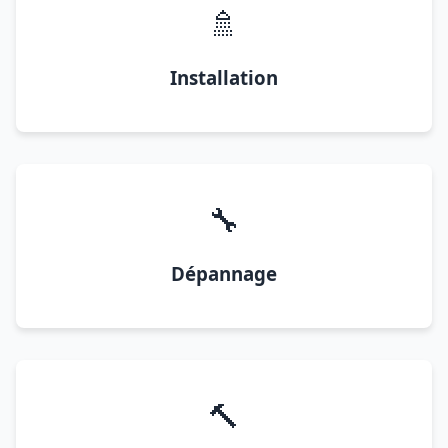
🚿
Installation
🔧
Dépannage
🔨