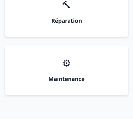
🔨
Réparation
⚙️
Maintenance