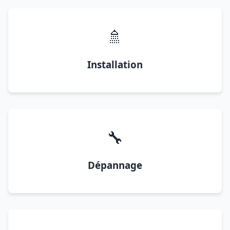
🚿
Installation
🔧
Dépannage