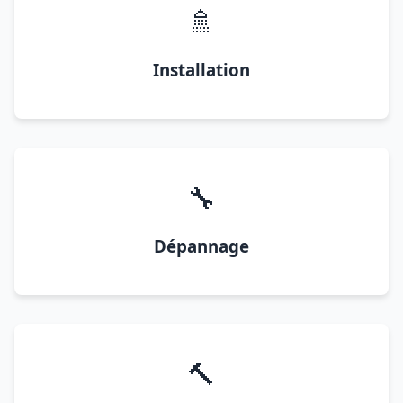
🚿
Installation
🔧
Dépannage
🔨