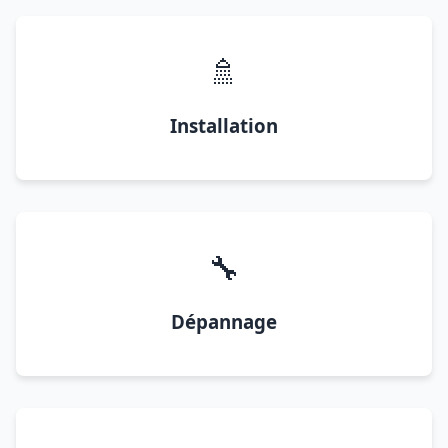
🚿
Installation
🔧
Dépannage