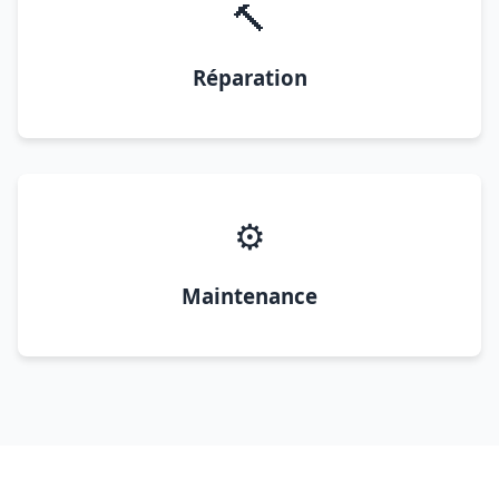
🔨
Réparation
⚙️
Maintenance