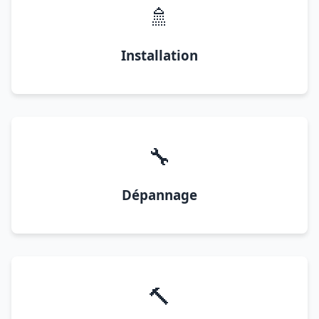
🚿
Installation
🔧
Dépannage
🔨