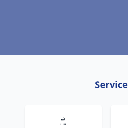
Service
🚿