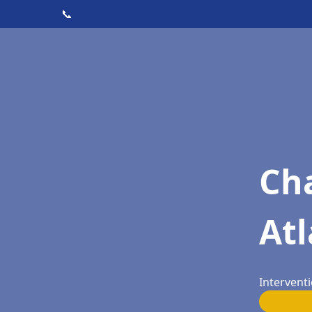
📞
Cha
Atl
Intervent