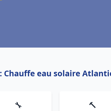
: Chauffe eau solaire Atlant
🔧
🔨