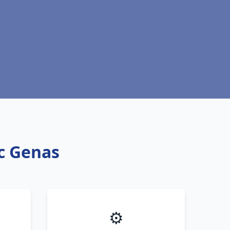
ic Genas
⚙️