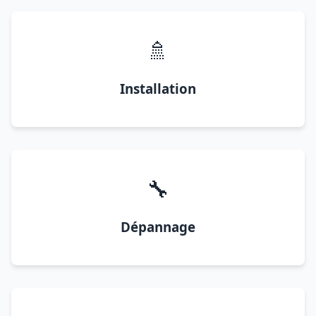
🚿
Installation
🔧
Dépannage