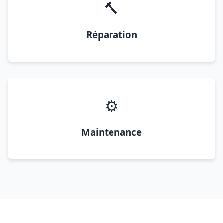
🔨
Réparation
⚙️
Maintenance