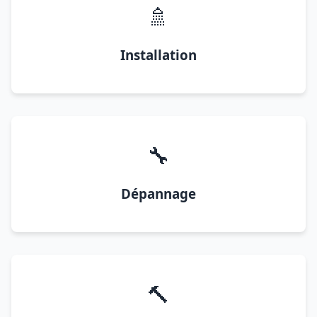
🚿
Installation
🔧
Dépannage
🔨