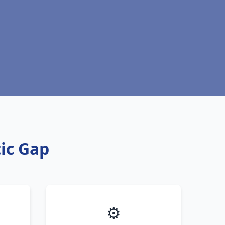
tic Gap
⚙️