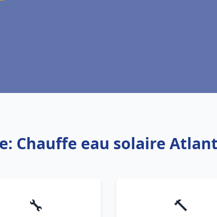
e: Chauffe eau solaire Atlan
🔧
🔨