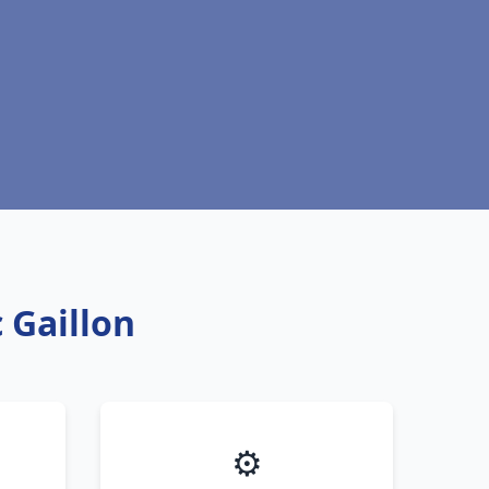
 Gaillon
⚙️