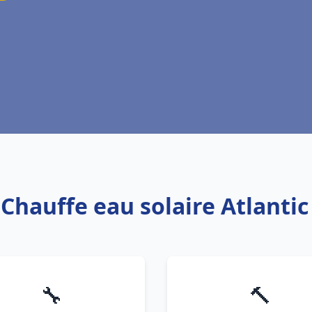
 Chauffe eau solaire Atlanti
🔧
🔨