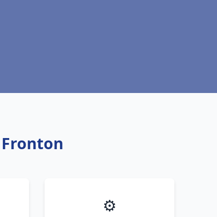
c Fronton
⚙️