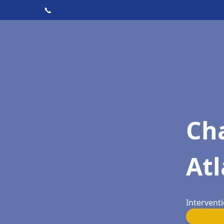
📞
Cha
Atl
Interventi